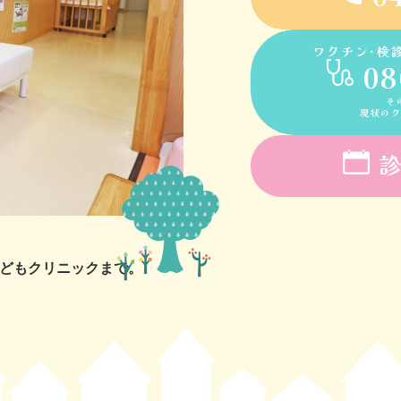
ワクチン･検
08
そ
現状の
どもクリニックまで。