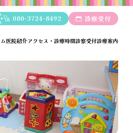
診･
080-3724-8492
診療受付
外来
話
ーム
医院紹介
アクセス・診療時間
診察受付
診療案内